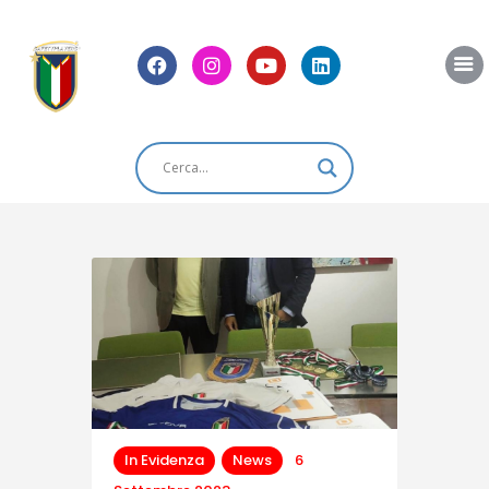
Home
Chi Siamo
News
Blog
Eventi
Shop
Contatti
In Evidenza
News
6