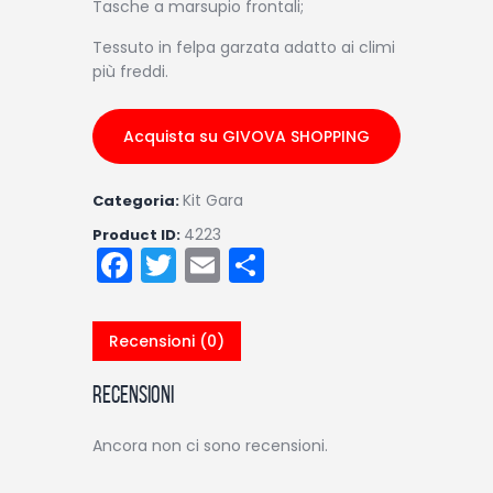
Tasche a marsupio frontali;
Tessuto in felpa garzata adatto ai climi
più freddi.
Acquista su GIVOVA SHOPPING
Kit Gara
Categoria:
4223
Product ID:
F
T
E
C
a
w
m
o
c
itt
ai
n
Recensioni (0)
e
er
l
di
b
vi
Recensioni
o
di
Ancora non ci sono recensioni.
o