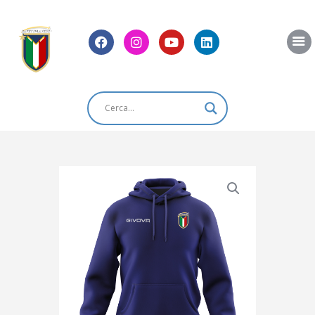
Home
Chi Siamo
News
Blog
Eventi
Shop
Contatti