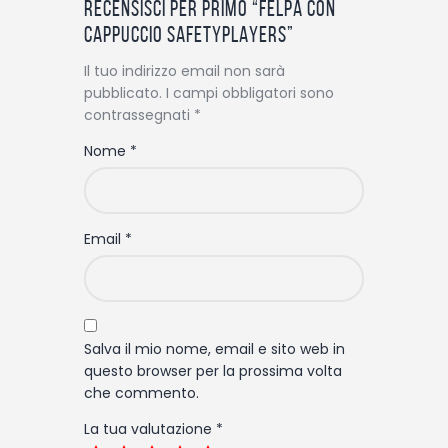
k
Recensisci per primo “Felpa con
Cappuccio SAFETYPLAYERS”
Il tuo indirizzo email non sarà
pubblicato.
I campi obbligatori sono
contrassegnati
*
Nome
*
Email
*
Salva il mio nome, email e sito web in
questo browser per la prossima volta
che commento.
La tua valutazione
*