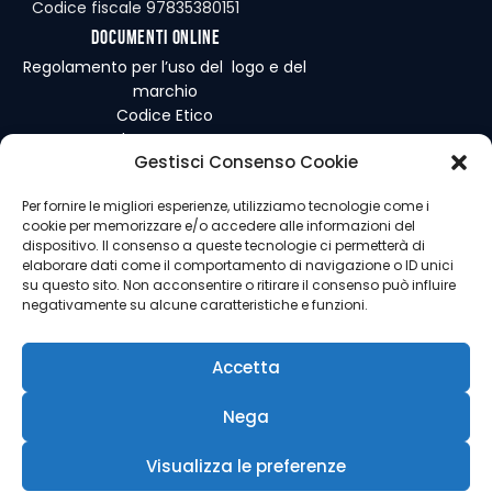
Codice fiscale 97835380151
Documenti online
Regolamento per l’uso del logo e del
marchio
Codice Etico
Regolamento Interno
Gestisci Consenso Cookie
Per fornire le migliori esperienze, utilizziamo tecnologie come i
cookie per memorizzare e/o accedere alle informazioni del
dispositivo. Il consenso a queste tecnologie ci permetterà di
Consiglio Direttivo Nazionale
elaborare dati come il comportamento di navigazione o ID unici
su questo sito. Non acconsentire o ritirare il consenso può influire
Pietro Vassallo
– Presidente
negativamente su alcune caratteristiche e funzioni.
Stella Doris Randazzo
– Vice
Presidente
Giancarlo Restivo
– Segretario
Accetta
Generale
Nega
Visualizza le preferenze