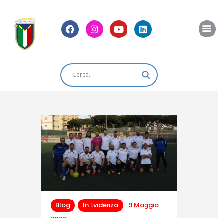
Home
Chi Siamo
News
Blog
Eventi
Shop
Contatti
Blog
In Evidenza
9 Maggio