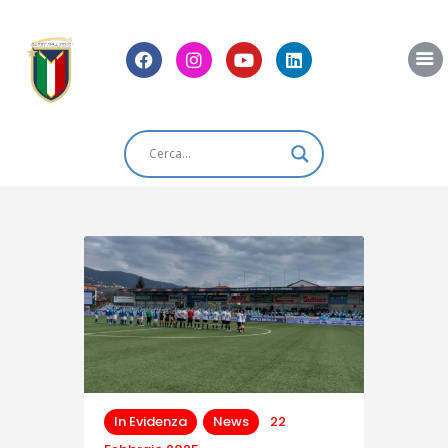
Home
Chi Siamo
News
Blog
Eventi
Shop
Contatti
In Evidenza
News
22