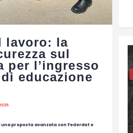
 lavoro: la
curezza sul
a per l’ingresso
 di educazione
 2025
 di una proposta avanzata con Federdat e