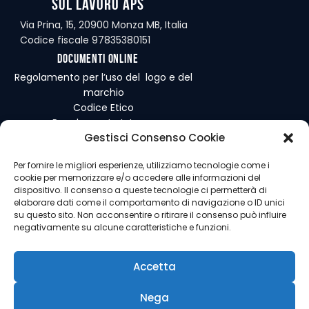
sul Lavoro APS
Via Prina, 15, 20900 Monza MB, Italia
Codice fiscale 97835380151
Documenti online
Regolamento per l’uso del logo e del
marchio
Codice Etico
Regolamento Interno
Gestisci Consenso Cookie
Per fornire le migliori esperienze, utilizziamo tecnologie come i
cookie per memorizzare e/o accedere alle informazioni del
dispositivo. Il consenso a queste tecnologie ci permetterà di
Consiglio Direttivo Nazionale
elaborare dati come il comportamento di navigazione o ID unici
su questo sito. Non acconsentire o ritirare il consenso può influire
Pietro Vassallo
– Presidente
negativamente su alcune caratteristiche e funzioni.
Stella Doris Randazzo
– Vice
Presidente
Giancarlo Restivo
– Segretario
Accetta
Generale
Nega