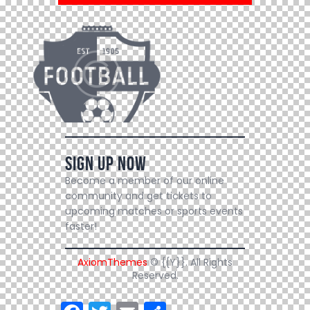
Sign Up Now
Become a member of our online
community and get tickets to
upcoming matches or sports events
faster!
AxiomThemes
© {{Y}}. All Rights
Reserved.