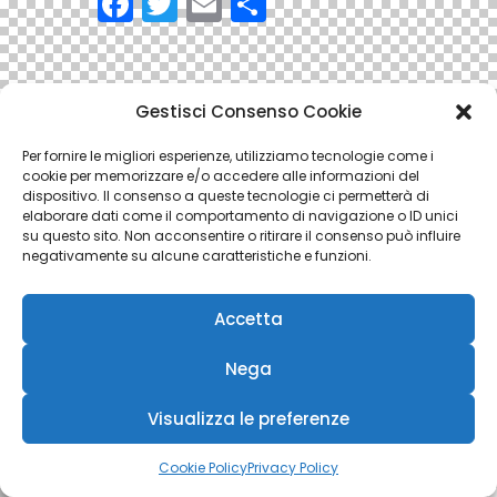
F
T
E
C
a
w
m
o
c
itt
ai
n
e
er
l
di
Gestisci Consenso Cookie
b
vi
Per fornire le migliori esperienze, utilizziamo tecnologie come i
o
di
cookie per memorizzare e/o accedere alle informazioni del
dispositivo. Il consenso a queste tecnologie ci permetterà di
o
elaborare dati come il comportamento di navigazione o ID unici
su questo sito. Non acconsentire o ritirare il consenso può influire
k
negativamente su alcune caratteristiche e funzioni.
Accetta
Nega
Visualizza le preferenze
Cookie Policy
Privacy Policy