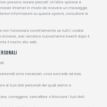
non possono essere piazzati. Un'altra opzione è
 browser internet in modo da ricevere un messaggio
lteriori informazioni su queste opzioni, consultare le
.
be non funzionare correttamente se tutti i cookie
tro browser, essi verranno nuovamente inseriti dopo il
te il nostro sito web.
personali
li:
ti personali sono necessari, cosa succede ad essi,
dere ai tuoi dati personali dei quali siamo a
pletare, correggere, cancellare o bloccare i tuoi dati