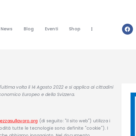
Home
Chi Siamo
News
News
Blog
Eventi
Shop
Blog
Eventi
Shop
Contatti
ultima volta il 14 Agosto 2022 e si applica ai cittadini
Economico Europeo e della Svizzera.
ezzasullavoro.org
(di seguito: "il sito web") utilizza i
dità tutte le tecnologie sono definite "cookie"). I
ti che abbiamo ingaggiato. Nel documento